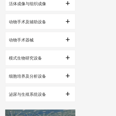
脑电肌电采集
迷宫与轨迹追踪
活体成像与组织成像
其他神经科研设备
行为条件奖励
激光多普勒扫描成像
动物手术及辅助设备
颅内给药及损伤造模
运动与协调
动物荧光标记成像仪
固定器与手术台
动物手术器械
动物X射线辐照仪
手术显微镜
小动物手术器械包
模式生物研究设备
组织切片与取样
伤口缝合
模式生物通用设备
细胞培养及分析设备
动物注射给药和采样
大粒径颗粒物分选
细胞培养系统
泌尿与生殖系统设备
斑马鱼研究设备
细胞分选系统
膀胱测量