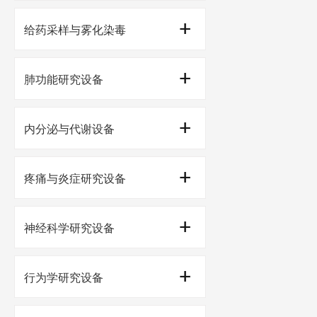
不锈钢动物笼具
实验动物呼吸机
实验动物监护仪
给药采样与雾化染毒
术后保温设备
血流动力学
给药与采样
肺功能研究设备
生物电研究
雾化染毒设备
肺功能测量系统
内分泌与代谢设备
体温和其它信号
透皮仪
呼吸和肺功能造模
代谢测量
疼痛与炎症研究设备
气体检测
代谢监控
机械痛研究
神经科学研究设备
代谢笼
冷热痛研究
脑立体定位仪及配件
行为学研究设备
自发疼痛和其他